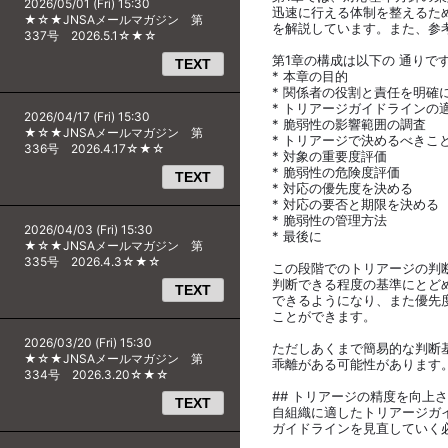
2026/05/01 (Fri) 15:30
迅速に行える体制を整えるた
★☆★JNSAメールマガジン 第
を解説しています。また、参
337号 2026.5.1☆★☆
第1章の構成は以下の 通りで
TEXT
* 本章の目的
* 関係者の役割と責任を明確
* トリアージガイドラインの
2026/04/17 (Fri) 15:30
* 脆弱性の影響範囲の調査
★☆★JNSAメールマガジン 第
* トリアージで決めるべきこ
336号 2026.4.17☆★☆
* 対象の重要度評価
* 脆弱性の危険度評価
TEXT
* 対応の優先度を決める
* 対応の要否と期限を決める
* 脆弱性の管理方法
2026/04/03 (Fri) 15:30
* 最後に
★☆★JNSAメールマガジン 第
335号 2026.4.3☆★☆
この段階でのトリアージの判
判断できる程度の基準にとど
TEXT
できるようになり、また優先
ことができます。
2026/03/20 (Fri) 15:30
ただしあくまで簡易的な判断
★☆★JNSAメールマガジン 第
乖離がある可能性があります
334号 2026.3.20☆★☆
## トリアージの精度を向上
TEXT
自組織に適したトリアージガ
ガイドラインを見直していく