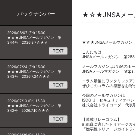
バックナンバー
★☆★JNSAメー
2026/08/07 (Fri) 15:30
★☆★JNSAメールマガジン 第
★☆★JNSAメールマガジン 第
344号 2026.8.7☆★☆
TEXT
こんにちは
JNSAメールマガジン 第28
メールマガジンはJNSAのホ
2026/07/24 (Fri) 15:30
JNSAメールマガジン https://ww
★☆★JNSAメールマガジン 第
343号 2026.7.24☆★☆
コラム最後にワンクリックア
TEXT
ぜひこのコラムの感想をお寄
今回のメールマガジンは
ISOG-J セキュリティオペ
2026/07/10 (Fri) 15:30
株式会社トライコーダ 代表
★☆★JNSAメールマガジン 第
342号 2026.7.10☆★☆
TEXT
【連載リレーコラム】
# 組織に適したトリアージガ
『脆弱性トリアージガイドラ
2026/06/26 (Fri) 15:30