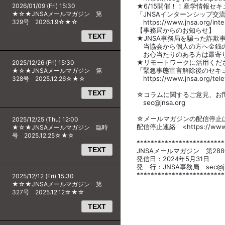
2026/01/09 (Fri) 15:30
★6/15開催！！産学情報セ
★☆★JNSAメールマガジン 第
「JNSAインターンシップ交
329号 2026.1.9☆★☆
https://www.jnsa.org/inter
【事務局からのお知らせ】
TEXT
★JNSA事務局を騙った詐欺
当協会から個人の方へ金銭の
お心当たりのある方は最寄り
★リモートワークに活用くだ
2025/12/26 (Fri) 15:30
「緊急事態宣言解除後のセキ
★☆★JNSAメールマガジン 第
https://www.jnsa.org/telew
328号 2025.12.26☆★☆
TEXT
☆コラムに関するご意見、お問
sec@jnsa.org
☆メールマガジンの配信停止
2025/12/25 (Thu) 12:00
配信停止連絡 <https://www.jn
★☆★JNSAメールマガジン 臨時
号 2025.12.25☆★☆
*************************
TEXT
JNSAメールマガジン 第28
発信日：2024年5月31日
発 行：JNSA事務局 sec@jns
*************************
2025/12/12 (Fri) 15:30
★☆★JNSAメールマガジン 第
327号 2025.12.12☆★☆
TEXT