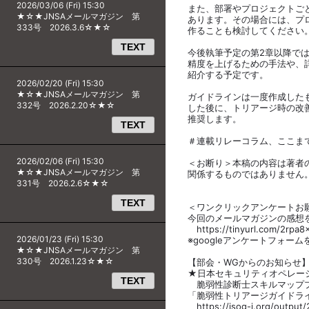
2026/03/06 (Fri) 15:30
また、部署やプロジェクトご
★☆★JNSAメールマガジン 第
あります。その場合には、プ
333号 2026.3.6☆★☆
作ることも検討してください
TEXT
今後執筆予定の第2章以降で
精度を上げるための手法や、
紹介する予定です。
2026/02/20 (Fri) 15:30
★☆★JNSAメールマガジン 第
ガイドラインは一度作成した
332号 2026.2.20☆★☆
した後に、トリアージ時の改
推奨します。
TEXT
＃連載リレーコラム、ここま
2026/02/06 (Fri) 15:30
＜お断り＞本稿の内容は著者
★☆★JNSAメールマガジン 第
関係するものではありません
331号 2026.2.6☆★☆
TEXT
＜ワンクリックアンケートお
今回のメールマガジンの感想
https://tinyurl.com/2rpa8
2026/01/23 (Fri) 15:30
※googleアンケートフォー
★☆★JNSAメールマガジン 第
330号 2026.1.23☆★☆
【部会・WGからのお知らせ
★日本セキュリティオペレーション
TEXT
脆弱性診断士スキルマップ
「脆弱性トリアージガイドラ
https://isog-j.org/output/