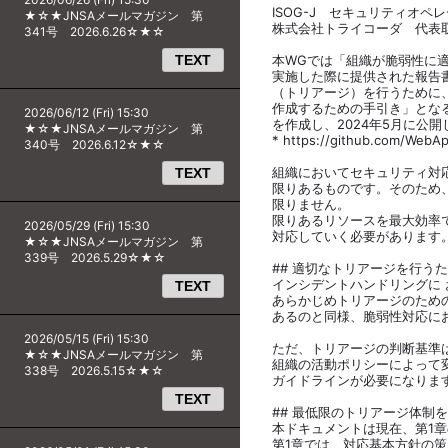
ISOG-J セキュリティオペ
★☆★JNSAメールマガジン 第
株式会社トライコーダ 代表取
341号 2026.6.26☆★☆
TEXT
本WGでは「組織が脆弱性に
実施した際に提供された報告
（トリアージ）を行うために
作成するための手引き」とな
2026/06/12 (Fri) 15:30
を作成し、2024年5月に公
★☆★JNSAメールマガジン 第
* https://github.com/WebAp
340号 2026.6.12☆★☆
組織においてセキュリティ対
TEXT
限りあるものです。そのため
限りません。
限りあるリソースを最大効率
2026/05/29 (Fri) 15:30
対応していく必要があります
★☆★JNSAメールマガジン 第
339号 2026.5.29☆★☆
## 適切なトリアージを行う
インシデントハンドリングに
TEXT
あらかじめトリアージのため
あるのと同様、脆弱性対応に
2026/05/15 (Fri) 15:30
ただ、トリアージの判断基準
★☆★JNSAメールマガジン 第
組織の活動ポリシーによって
338号 2026.5.15☆★☆
ガイドラインが必要になりま
TEXT
## 最低限のトリアージ体制
本ドキュメントは現在、第1
第1章では、対応基本方針の