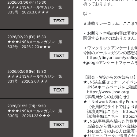
2026/03/06 (Fri) 15:30
祈っております。
★☆★JNSAメールマガジン 第
333号 2026.3.6☆★☆
以上
TEXT
＃連載リレーコラム、ここま
＜お断り＞本稿の内容は著者
2026/02/20 (Fri) 15:30
関係するものではありません
★☆★JNSAメールマガジン 第
332号 2026.2.20☆★☆
＜ワンクリックアンケートお
今回のメールマガジンの感想
TEXT
https://tinyurl.com/yxa6c
※googleアンケートフォー
2026/02/06 (Fri) 15:30
★☆★JNSAメールマガジン 第
【部会・WGからのお知らせ
331号 2026.2.6☆★☆
★JNSA主催セミナー／イベ
JNSAホームページをご確
TEXT
https://www.jnsa.org/
【事務局からのお知らせ】
★「Network Security
2026/01/23 (Fri) 15:30
（会員限定サイトではより多
★☆★JNSAメールマガジン 第
講演資料はこちら https://www.j
330号 2026.1.23☆★☆
講演映像はこちら https://www.
★JNSA事務局を騙った詐欺
TEXT
当協会から個人の方へ金銭の
お心当たりのある方は最寄り
★リモートワークに活用くだ