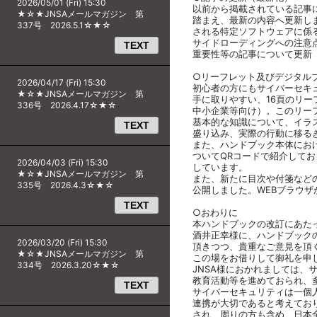
2026/05/01 (Fri) 15:30
以前から掲載されている記事
★☆★JNSAメールマガジン 第
踏まえ、最新の内容へ更新し
337号 2026.5.1☆★☆
される特定ソフトウェアに係
サイドローディングへの注意点
TEXT
重要性等の記事について更新
○リーフレット及びデジタル
2026/04/17 (Fri) 15:30
初心者の方にもサイバーセキ
★☆★JNSAメールマガジン 第
手に取りやすい、16頁のリ
336号 2026.4.17☆★☆
中小企業等向け）。このリー
基本的な知識について、イラ
TEXT
盛り込み、実際の行動に移る
また、ハンドブック本体にお
ついてQRコードで紹介して
2026/04/03 (Fri) 15:30
しています。
★☆★JNSAメールマガジン 第
また、新たに目次や付箋など
335号 2026.4.3☆★☆
公開しました。WEBブラウ
TEXT
○おわりに
本ハンドブックの改訂にあたっ
酒井正幸様に、ハンドブック
2026/03/20 (Fri) 15:30
頂きつつ、貴重なご意見を頂
★☆★JNSAメールマガジン 第
この場をお借りして御礼を申
334号 2026.3.20☆★☆
JNSA様におかれましては、
教育活動等を進めておられ、
TEXT
サイバーセキュリティは一個
連携が大切であると考えてお
され、周りの方も含め、日本