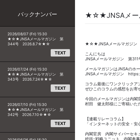
バックナンバー
★☆★JNSAメー
2026/08/07 (Fri) 15:30
★☆★JNSAメールマガジン 第
★☆★JNSAメールマガジン 第
344号 2026.8.7☆★☆
TEXT
こんにちは
JNSAメールマガジン 第31
メールマガジンはJNSAのホ
2026/07/24 (Fri) 15:30
JNSAメールマガジン https://ww
★☆★JNSAメールマガジン 第
343号 2026.7.24☆★☆
コラム最後にワンクリックア
TEXT
ぜひこのコラムの感想をお寄
今回のメールマガジンは内閣
村田 健太郎様にご寄稿いた
2026/07/10 (Fri) 15:30
★☆★JNSAメールマガジン 第
342号 2026.7.10☆★☆
【連載リレーコラム】
TEXT
「インターネットの安全・安
内閣官房 内閣サイバーセ
総括･戦略ユニット 内閣参
2026/06/26 (Fri) 15:30