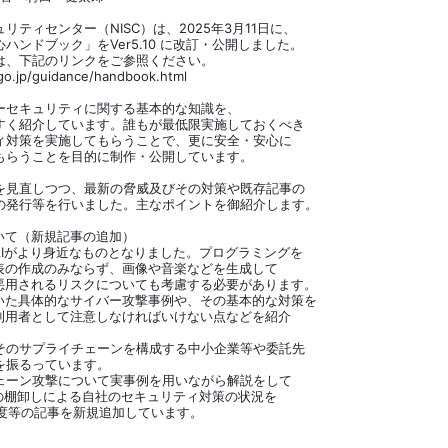
ティセンター（NISC）は、2025年3月11日に、
ンドブック」をVer5.10 に改訂・公開しました。
は、下記のリンクをご参照ください。
c.go.jp/guidance/handbook.html
ーセキュリティに関する基本的な知識を、
すく紹介しています。誰もが最低限実施しておくべき
ィ対策を実施してもらうことで、更に安全・安心に
もらうことを目的に制作・公開しています。
を見直しつつ、最新の脅威及びその対策や既存記事の
の発行等を行いました。主なポイントを御紹介します。
いて（新規記事の追加）
AIがより身近なものとなりました。プログラミングを
や表の作成のみならず、画像や音楽などを生成して
を悪用されるリスクについても考慮する必要があります。
用いた具体的なサイバー攻撃事例や、その基本的な対策を
の利用者として注意しなければいけない点などを紹介
そのサプライチェーンを構成する中小企業等や委託先
を振るっています。
ェーン攻撃について実事例を用いながら解説をして
器の棚卸しによる自社のセキュリティ対策の状況を
R制度等の記事を新規追加しています。