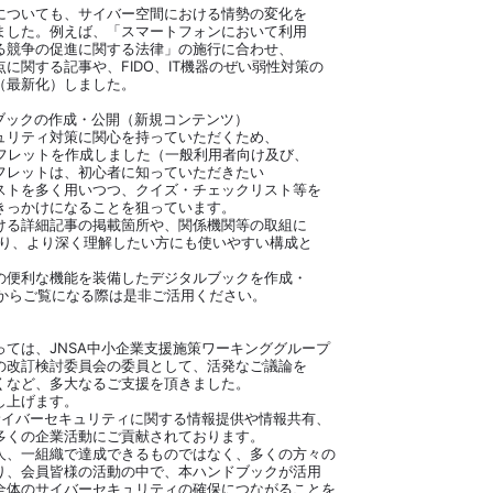
についても、サイバー空間における情勢の変化を
ました。例えば、「スマートフォンにおいて利用
る競争の促進に関する法律」の施行に合わせ、
に関する記事や、FIDO、IT機器のぜい弱性対策の
（最新化）しました。
ブックの作成・公開（新規コンテンツ）
ュリティ対策に関心を持っていただくため、
ーフレットを作成しました（一般利用者向け及び、
フレットは、初心者に知っていただきたい
ストを多く用いつつ、クイズ・チェックリスト等を
きっかけになることを狙っています。
ける詳細記事の掲載箇所や、関係機関等の取組に
おり、より深く理解したい方にも使いやすい構成と
の便利な機能を装備したデジタルブックを作成・
ザからご覧になる際は是非ご活用ください。
ては、JNSA中小企業支援施策ワーキンググループ
の改訂検討委員会の委員として、活発なご議論を
くなど、多大なるご支援を頂きました。
し上げます。
サイバーセキュリティに関する情報提供や情報共有、
多くの企業活動にご貢献されております。
人、一組織で達成できるものではなく、多くの方々の
り、会員皆様の活動の中で、本ハンドブックが活用
全体のサイバーセキュリティの確保につながることを