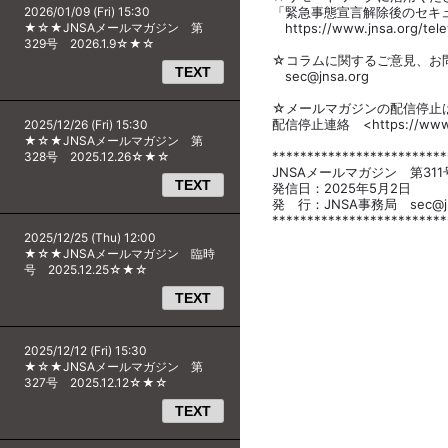
2026/01/09 (Fri) 15:30
「緊急事態宣言解除後のセキ
★☆★JNSAメールマガジン 第
https://www.jnsa.org/telew
329号 2026.1.9☆★☆
☆コラムに関するご意見、お問
TEXT
sec@jnsa.org
☆メールマガジンの配信停止
配信停止連絡 <https://www.jn
2025/12/26 (Fri) 15:30
★☆★JNSAメールマガジン 第
*************************
328号 2025.12.26☆★☆
JNSAメールマガジン 第311
TEXT
発信日：2025年5月2日
発 行：JNSA事務局 sec@jns
*************************
2025/12/25 (Thu) 12:00
★☆★JNSAメールマガジン 臨時
号 2025.12.25☆★☆
TEXT
2025/12/12 (Fri) 15:30
★☆★JNSAメールマガジン 第
327号 2025.12.12☆★☆
TEXT