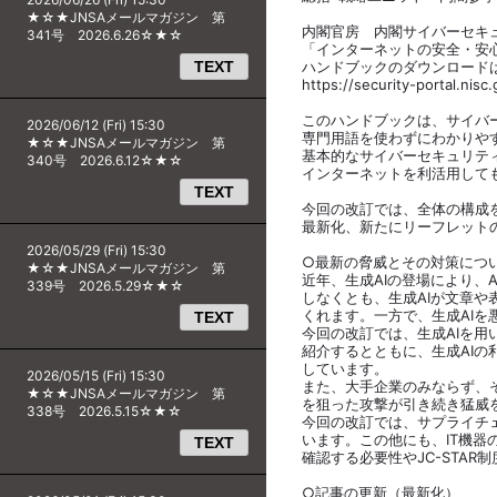
★☆★JNSAメールマガジン 第
内閣官房 内閣サイバーセキュリ
341号 2026.6.26☆★☆
「インターネットの安全・安心ハ
TEXT
ハンドブックのダウンロード
https://security-portal.nis
このハンドブックは、サイバ
2026/06/12 (Fri) 15:30
専門用語を使わずにわかりや
★☆★JNSAメールマガジン 第
基本的なサイバーセキュリテ
340号 2026.6.12☆★☆
インターネットを利活用して
TEXT
今回の改訂では、全体の構成
最新化、新たにリーフレット
2026/05/29 (Fri) 15:30
○最新の脅威とその対策につ
★☆★JNSAメールマガジン 第
近年、生成AIの登場により、
339号 2026.5.29☆★☆
しなくとも、生成AIが文章
くれます。一方で、生成AI
TEXT
今回の改訂では、生成AIを
紹介するとともに、生成AI
しています。
2026/05/15 (Fri) 15:30
また、大手企業のみならず、
★☆★JNSAメールマガジン 第
を狙った攻撃が引き続き猛威
338号 2026.5.15☆★☆
今回の改訂では、サプライチ
います。この他にも、IT機
TEXT
確認する必要性やJC-STA
○記事の更新（最新化）