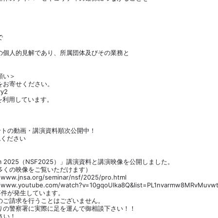
で
の個人的見解であり、所属団体及びその業務と
。
願い＞
をお寄せください。
yy2
ムを利用しています。
】
ントの動画・講演資料順次公開中！
認ください
 Forum 2025（NSF2025）」講演資料と講演映像を公開しました。
くの映像をご覧いただけます）
nsa.org/seminar/nsf/2025/pro.html
youtube.com/watch?v=10gqoUlka8Q&list=PL1nvarmw8MRvMuvwtH
事件が発生しています。
ご請求を行うことはございません。
の警察署に実際に足を運んで御相談下さい！！
さい！