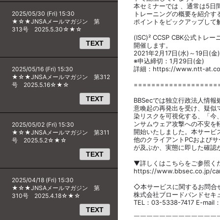
本セミナーでは 、通常は5日
2025/05/30 (Fri) 15:30
トレーニングの概要を紹介す
★☆★JNSAメールマガジン 第
ポイントをピックアップして
313号 2025.5.30☆★☆
(ISC)² CCSP CBK公式
TEXT
開催します。
2021年2月17日(水)～19日(金)
※申込締切：1月29日(金)
詳細：https://www.ntt-at.co.
2025/05/16 (Fri) 15:30
★☆★JNSAメールマガジン 第312
===================
号 2025.5.16☆★☆
TEXT
BBSecでは独立行政法人情
意喚起の再発出を受け、疑似
染リスクを可視化する、「今
ンサムウェア攻撃への不安を
2025/05/02 (Fri) 15:30
開始いたしました。本サービ
★☆★JNSAメールマガジン 第311
他のクライアントPCおよび
号 2025.5.2☆★☆
が及ぶか、実態に即した確認
TEXT
▼詳しくはこちらをご参照く
https://www.bbsec.co.jp/c
2025/04/18 (Fri) 15:30
◇本サービスに関するお問合
★☆★JNSAメールマガジン 第
株式会社ブロードバンドセキ
310号 2025.4.18☆★☆
TEL：03-5338-7417 E-mail：
TEXT
￣￣￣￣￣￣￣￣￣￣￣￣￣