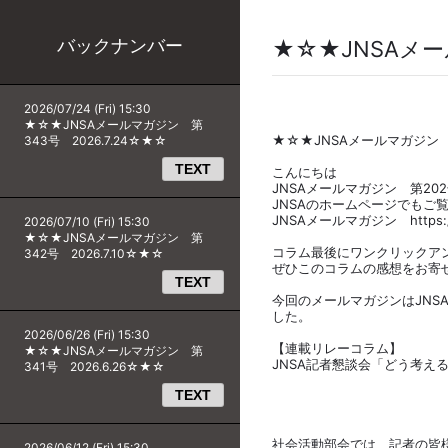
バックナンバー
★☆★JNSAメール
2026/07/24 (Fri) 15:30
★☆★JNSAメールマガジン 第
★☆★JNSAメールマガジン 第
343号 2026.7.24☆★☆
TEXT
こんにちは
JNSAメールマガジン 第20
JNSAのホームページでもご
JNSAメールマガジン https://ww
2026/07/10 (Fri) 15:30
★☆★JNSAメールマガジン 第
コラム最後にワンクリックア
342号 2026.7.10☆★☆
ぜひこのコラムの感想をお寄
TEXT
今回のメールマガジンはJNS
した。
2026/06/26 (Fri) 15:30
【連載リレーコラム】
★☆★JNSAメールマガジン 第
JNSA記者懇談会「どう考え
341号 2026.6.26☆★☆
TEXT
JNSA社会活
唐沢 勇輔(Japan 
社会活動部会では、記者の皆
2026/06/12 (Fri) 15:30