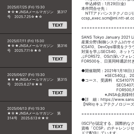
申込締切：1月29日(金)
2025/07/25 (Fri) 15:30
本件問合せ先：
★☆★JNSAメールマガジン 第317
NTTアドバンステクノロジ
号 2025.7.25☆★☆
ccsp_exec.scm@ml.ntt-at.
TEXT
===================
SANS Tokyo January 202
2025/07/11 (Fri) 15:30
産業分野(制御システム)のサ
★☆★JNSAメールマガジン 第316
ICS410、DevOps環境
号 2025.7.11☆★☆
対策を学ぶSEC540、ネッ
ぶFOR572、OSの深いフォ
TEXT
FOR500を、日英同時通訳付きの
●開催期間：2021年1月18日(月
2025/06/27 (Fri) 15:30
※SEC540は、2021年
★☆★JNSAメールマガジン 第315
●コース、受講料 ICS410779
号 2025.6.27☆★☆
SEC540722,0
FOR500,FOR572
TEXT
※JNSA会員様特別価格
●詳 細：https://www.sans-ja
【NRIセキュアテクノロジー
2025/06/13 (Fri) 15:30
★☆★JNSAメールマガジン 第
===================
314号 2025.6.13☆★☆
(ISC)²が認定する、国際的
TEXT
資格「CCSP」のチャレンジ
ドで配信しています。