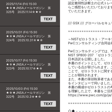
認定脆弱性診断士の公式トレ
2025/11/14 (Fri) 15:30
らご感想をいただいておりま
★☆★JNSAメールマガジン 第
ていただきます。
325号 2025.11.14☆★☆
TEXT
/// GSX /// グローバルセ
===================
2025/10/31 (Fri) 15:30
★☆★JNSAメールマガジン 第
～NISTゼロトラスト・アー
324号 2025.10.31☆★☆
PwCコンサルティング合同会
TEXT
PwCコンサルティングでは、
NIST SP800-207 「
日本語訳を公開しました。
2025/10/17 (Fri) 15:30
本書のポイントとして、ゼロ
★☆★JNSAメールマガジン 第
している点が挙げられます。こ
323号 2025.10.17☆★☆
ことで、ゼロトラストに関す
ことが期待されます。
TEXT
また、本書の筆頭執筆者であるS
をインタビューで伺いました
本書の構成やゼロトラストの
2025/10/03 (Fri) 15:30
を理解した上で、本書をご活
★☆★JNSAメールマガジン 第
https://www.pwc.com/jp/ja/
322号 2025.10.3☆★☆
===================
TEXT
◇◆－－－－－－－－－－－