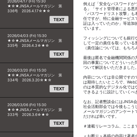
2026/04/17 (Fri) 15:30
例えば「安全なパスワードが
★☆★JNSAメールマガジン 第
る」「サイト管理者による悪
336号 2026.4.17☆★☆
「パスワードリスト攻撃」も
任ですが、特に金融サービス
TEXT
証は入っていたのか」等追加
ています。
2026/04/03 (Fri) 15:30
フィッシングについても銀行
★☆★JNSAメールマガジン 第
して一定の責任を取っている
335号 2026.4.3☆★☆
（責任論については、もちろ
TEXT
最後は匿名で金融機関関係の
回の事案についてどういった
ついて解説をいただきました
2026/03/20 (Fri) 15:30
★☆★JNSAメールマガジン 第
内容については非公開ですので
334号 2026.3.20☆★☆
は期待したいところで、We
のは本質的なデジタル化では
TEXT
できるように設計していくべ
なお、記者懇談会にはJNSA
2026/03/06 (Fri) 15:30
社会活動部会では今後もこう
★☆★JNSAメールマガジン 第
メールマガジンのアンケート
333号 2026.3.6☆★☆
だければ幸いです。
TEXT
＃連載リレーコラム、ここま
＜お断り＞本稿の内容は著者