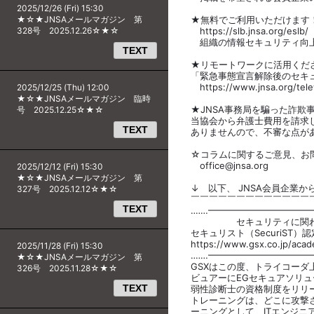
2025/12/26 (Fri) 15:30
★☆★JNSAメールマガジン 第
★無料でご利用いただけます
328号 2025.12.26☆★☆
https://slb.jnsa.org/eslb/
組織の情報セキュリティ向上
TEXT
★リモートワークに活用くだ
「緊急事態宣言解除後のセキ
https://www.jnsa.org/telew
2025/12/25 (Thu) 12:00
★☆★JNSAメールマガジン 臨時
★JNSA事務局を騙った詐欺
号 2025.12.25☆★☆
当協会から弁護士費用を請求
TEXT
ありませんので、不審な点が
☆コラムに関するご意見、お問
office@jnsa.org
2025/12/12 (Fri) 15:30
★☆★JNSAメールマガジン 第
↓ 以下、 JNSA会員企業か
327号 2025.12.12☆★☆
￣￣￣￣￣￣￣￣￣￣￣￣￣
TEXT
‥‥…━━━━━━━━━━━
セキュリティに関わ
セキュリスト（SecuriST
https://www.gsx.co.jp/aca
2025/11/28 (Fri) 15:30
‥‥…━━━━━━━━━━━
★☆★JNSAメールマガジン 第
GSXはこの度、トライコーダ
326号 2025.11.28☆★☆
ビュアーにEGセキュアソリ
TEXT
弱性診断士の資格制度をリリ
トレーニングは、どこに攻撃
ーニングとして、ITエンジニ