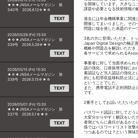
を開催しています。大きなニ
★☆★JNSAメールマガジン 第
課題や必要となる技術情報の
340号 2026.6.12☆★☆
TEXT
過去には年金機構事案に関連
開催してまいりました。その一
問題に端を発した表題のテー
2026/05/29 (Fri) 15:30
3名の方に登壇いただき、ト
★☆★JNSAメールマガジン 第
Japan Digital Desi
339号 2026.5.29☆★☆
概略や問題点を解説いただき、「N
各サービスで求められるAssur
TEXT
事業者に対して当面求められ
認の強化、口座振替登録にお
2026/05/15 (Fri) 15:30
素認証など当人認証の強化と
★☆★JNSAメールマガジン 第
的にも犯罪収益移転防止法に
338号 2026.5.15☆★☆
ということでした。
また、携帯電話不正利用防止
TEXT
です。
2番手としてお話いただいた
2026/05/01 (Fri) 15:30
★☆★JNSAメールマガジン 第
パスワード認証に対してどう
337号 2026.5.1☆★☆
大変分かりやすく解説をいた
者側どちらに責任があるかと
TEXT
係ではパスワードリスト攻撃
つつあるのでは？という興味