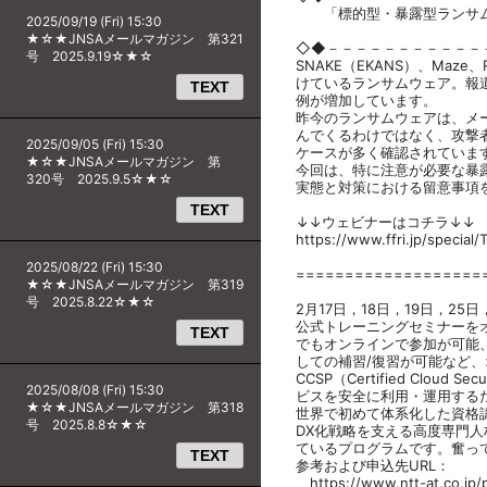
「標的型・暴露型ランサム
2025/09/19 (Fri) 15:30
株式会社ＦＦ
★☆★JNSAメールマガジン 第321
◇◆－－－－－－－－－－－
号 2025.9.19☆★☆
SNAKE（EKANS）、Maze、
けているランサムウェア。報
TEXT
例が増加しています。
昨今のランサムウェアは、メ
んでくるわけではなく、攻撃
2025/09/05 (Fri) 15:30
ケースが多く確認されていま
★☆★JNSAメールマガジン 第
今回は、特に注意が必要な暴
320号 2025.9.5☆★☆
実態と対策における留意事項
TEXT
↓↓ウェビナーはコチラ↓↓
https://www.ffri.jp/specia
2025/08/22 (Fri) 15:30
===================
★☆★JNSAメールマガジン 第319
号 2025.8.22☆★☆
2月17日，18日，19日，25日，
公式トレーニングセミナーを
TEXT
でもオンラインで参加が可能、
しての補習/復習が可能など
CCSP（Certified Cloud S
2025/08/08 (Fri) 15:30
ビスを安全に利用・運用する
★☆★JNSAメールマガジン 第318
世界で初めて体系化した資格
号 2025.8.8☆★☆
DX化戦略を支える高度専門
ているプログラムです。奮っ
TEXT
参考および申込先URL：
https://www.ntt-at.co.jp/