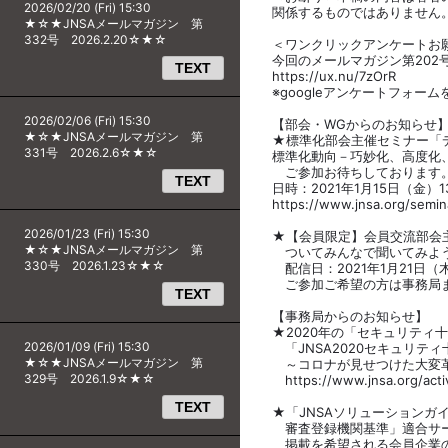
2026/02/20 (Fri) 15:30
関係するものではありません
★☆★JNSAメールマガジン 第
332号 2026.2.20☆★☆
＜ワンクリックアンケートお
今回のメールマガジン第202
TEXT
https://ux.nu/7zOrR
※googleアンケートフォー
2026/02/06 (Fri) 15:30
【部会・WGからのお知らせ
★☆★JNSAメールマガジン 第
★標準化部会主催セミナー「
331号 2026.2.6☆★☆
標準化動向－巧妙化、高度化
ご参加お待ちしております
TEXT
日時：2021年1月15日（金）13:
https://www.jnsa.org/semin
2026/01/23 (Fri) 15:30
★【会員限定】会員交流部会
★☆★JNSAメールマガジン 第
ついてみんなで聞いてみよ
330号 2026.1.23☆★☆
配信日：2021年1月21日（木
ご参加ご希望の方は事務局
TEXT
【事務局からのお知らせ】
★2020年の「セキュリティ
2026/01/09 (Fri) 15:30
「JNSA2020セキュリテ
★☆★JNSAメールマガジン 第
～コロナが見せつけた大変
329号 2026.1.9☆★☆
https://www.jnsa.org/acti
TEXT
★「JNSAソリューションガ
審査登録機関基準」適合サー
掲載を希望される会員企業の