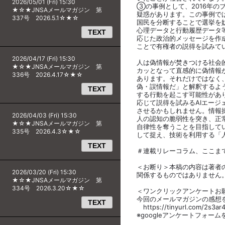
2026/05/01 (Fri) 15:30
③の事例として、2016年の
★☆★JNSAメールマガジン 第
疑惑があります。この事例で
337号 2026.5.1☆★☆
国民を分断することで選挙を
心理データと行動履歴データ
TEXT
応じた政治的メッセージを作
ことで有権者の説得を試みて
2026/04/17 (Fri) 15:30
人は偽情報が焚きつける社会
★☆★JNSAメールマガジン 第
カッとなって直感的に偽情報
336号 2026.4.17☆★☆
あります。それだけではなく
偽・誤情報だ」と解釈するよ
TEXT
する行動を起こす可能性があ
応じて説得を試みるAIエー
させるかもしれません。情報
2026/04/03 (Fri) 15:30
人の認知の脆弱性を突き、正
★☆★JNSAメールマガジン 第
自律性を奪うことを目指して
335号 2026.4.3☆★☆
して捉え、技術を利用する「
TEXT
＃連載リレーコラム、ここま
＜お断り＞本稿の内容は著者
2026/03/20 (Fri) 15:30
関係するものではありません
★☆★JNSAメールマガジン 第
334号 2026.3.20☆★☆
＜ワンクリックアンケートお
今回のメールマガジンの感想
TEXT
https://tinyurl.com/2s3ar
※googleアンケートフォー