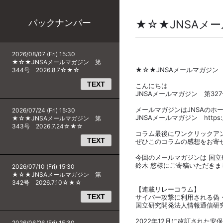
バックナンバー
★☆★JNSAメール
2026/08/07 (Fri) 15:30
★☆★JNSAメールマガジン 第
★☆★JNSAメールマガジン 第3
344号 2026.8.7☆★☆
TEXT
こんにちは
JNSAメールマガジン 第32
メールマガジンはJNSAのホ
2026/07/24 (Fri) 15:30
JNSAメールマガジン https://ww
★☆★JNSAメールマガジン 第
343号 2026.7.24☆★☆
コラム最後にワンクリックア
TEXT
ぜひこのコラムの感想をお寄
今回のメールマガジンは 国立
鈴木 悠様にご寄稿いただきま
2026/07/10 (Fri) 15:30
★☆★JNSAメールマガジン 第
342号 2026.7.10☆★☆
【連載リレーコラム】
TEXT
サイバー攻撃に利用される偽
国立研究開発法人情報通信研究
2022年12月に改訂された
2026/06/26 (Fri) 15:30