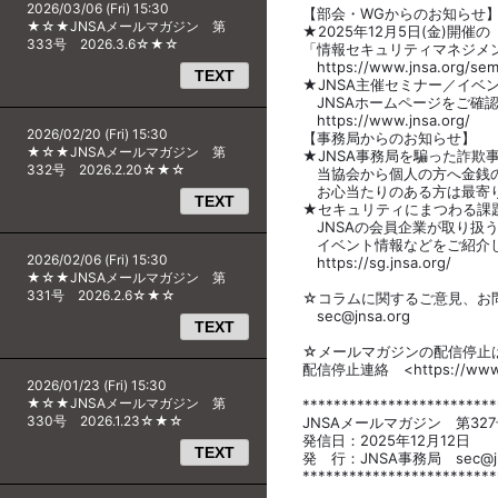
2026/03/06 (Fri) 15:30
【部会・WGからのお知らせ
★☆★JNSAメールマガジン 第
★2025年12月5日(金)開催
333号 2026.3.6☆★☆
「情報セキュリティマネジメン
https://www.jnsa.org/semi
TEXT
★JNSA主催セミナー／イベ
JNSAホームページをご確
https://www.jnsa.org/
2026/02/20 (Fri) 15:30
【事務局からのお知らせ】
★☆★JNSAメールマガジン 第
★JNSA事務局を騙った詐欺
332号 2026.2.20☆★☆
当協会から個人の方へ金銭の
お心当たりのある方は最寄り
TEXT
★セキュリティにまつわる課題
JNSAの会員企業が取り扱
イベント情報などをご紹介し
2026/02/06 (Fri) 15:30
https://sg.jnsa.org/
★☆★JNSAメールマガジン 第
331号 2026.2.6☆★☆
☆コラムに関するご意見、お問
sec@jnsa.org
TEXT
☆メールマガジンの配信停止
配信停止連絡 <https://www.jn
2026/01/23 (Fri) 15:30
★☆★JNSAメールマガジン 第
*************************
330号 2026.1.23☆★☆
JNSAメールマガジン 第327
発信日：2025年12月12日
TEXT
発 行：JNSA事務局 sec@jns
*************************