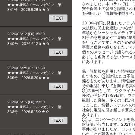
されました。本コラムでは、
★☆★JNSAメールマガジン 第
安全保障上の脅威と認識され
341号 2026.6.26☆★☆
を利用した「情報操作型サイ
TEXT
2010年初頭に発生したアラ
大規模な民主化運動につながり
年頃からソーシャルメディア
2026/06/12 (Fri) 15:30
相手の意思決定や世界観に影
★☆★JNSAメールマガジン 第
を狙うことです。そのための
340号 2026.6.12☆★☆
事実と虚偽を織り交ぜたディ
個々のメッセージで語られる
TEXT
必ずしも虚偽ではないケース
にあります。
2026/05/29 (Fri) 15:30
偽・誤情報を利用した情報操
★☆★JNSAメールマガジン 第
出すもの、②信頼または不信
339号 2026.5.29☆★☆
煽るものがあります。情報操
その混乱に乗じて意図する真
TEXT
①の事例として、ウクライナ
侵攻が開始される9日前、ウク
観測した直後、多くの市民が銀
2026/05/15 (Fri) 15:30
しました。情報システムへの
★☆★JNSAメールマガジン 第
社会に混乱を引き起こす要員
338号 2026.5.15☆★☆
あります。
②は、エンゲージメントを高
TEXT
陰謀論が該当します。2021
事件がありましたが、ロシアや
いたことが報告されています