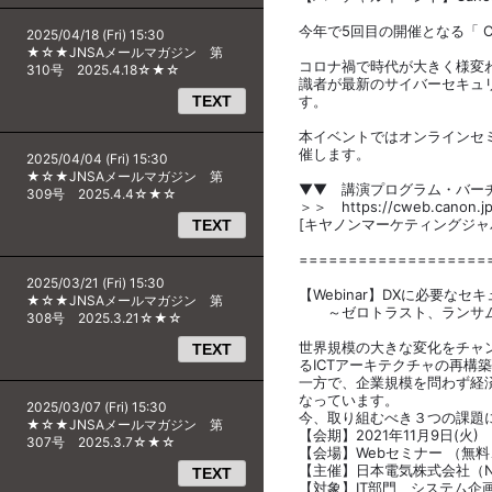
今年で5回目の開催となる「 Canon
2025/04/18 (Fri) 15:30
★☆★JNSAメールマガジン 第
コロナ禍で時代が大きく様変
310号 2025.4.18☆★☆
識者が最新のサイバーセキュ
TEXT
す。
本イベントではオンラインセ
催します。
2025/04/04 (Fri) 15:30
★☆★JNSAメールマガジン 第
▼▼ 講演プログラム・バー
309号 2025.4.4☆★☆
＞＞ https://cweb.canon.jp/
[キヤノンマーケティングジャ
TEXT
===================
2025/03/21 (Fri) 15:30
【Webinar】DXに必要な
★☆★JNSAメールマガジン 第
～ゼロトラスト、ランサム
308号 2025.3.21☆★☆
世界規模の大きな変化をチャ
TEXT
るICTアーキテクチャの再構
一方で、企業規模を問わず経
なっています。
2025/03/07 (Fri) 15:30
今、取り組むべき３つの課題
★☆★JNSAメールマガジン 第
【会期】2021年11月9日(火) 1
307号 2025.3.7☆★☆
【会場】Webセミナー （無料
【主催】日本電気株式会社（N
TEXT
【対象】IT部門 システム企