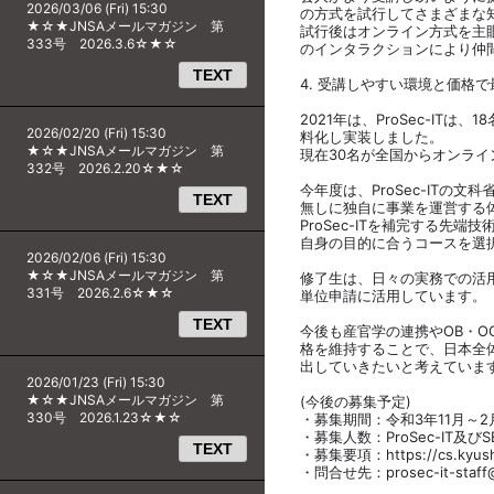
2026/03/06 (Fri) 15:30
の方式を試行してさまざまな
★☆★JNSAメールマガジン 第
試行後はオンライン方式を主
333号 2026.3.6☆★☆
のインタラクションにより仲
TEXT
4. 受講しやすい環境と価格
2021年は、ProSec-ITは
2026/02/20 (Fri) 15:30
料化し実装しました。
★☆★JNSAメールマガジン 第
現在30名が全国からオンラ
332号 2026.2.20☆★☆
今年度は、ProSec-IT
TEXT
無しに独自に事業を運営する体
ProSec-ITを補完する先端技
自身の目的に合うコースを選
2026/02/06 (Fri) 15:30
★☆★JNSAメールマガジン 第
修了生は、日々の実務での活
331号 2026.2.6☆★☆
単位申請に活用しています。
TEXT
今後も産官学の連携やOB・
格を維持することで、日本全
出していきたいと考えていま
2026/01/23 (Fri) 15:30
★☆★JNSAメールマガジン 第
(今後の募集予定)
330号 2026.1.23☆★☆
・募集期間：令和3年11月～2
・募集人数：ProSec-IT及び
TEXT
・募集要項：https://cs.kyu
・問合せ先：prosec-it-staff