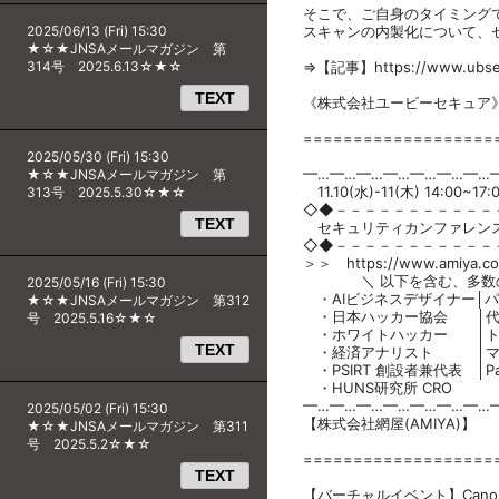
そこで、ご自身のタイミング
2025/06/13 (Fri) 15:30
スキャンの内製化について、
★☆★JNSAメールマガジン 第
314号 2025.6.13☆★☆
⇒【記事】https://www.ubsecu
TEXT
《株式会社ユービーセキュア
===================
2025/05/30 (Fri) 15:30
━…━…━…━…━…━…━…
★☆★JNSAメールマガジン 第
11.10(水)-11(木) 14:00~17:
313号 2025.5.30☆★☆
◇◆－－－－－－－－－－－
TEXT
セキュリティカンファレンス「Secu
◇◆－－－－－－－－－－－
＞＞ https://www.amiya.co.j
＼ 以下を含む、多数の豪
2025/05/16 (Fri) 15:30
・AIビジネスデザイナー│パ
★☆★JNSAメールマガジン 第312
・日本ハッカー協会 │代
号 2025.5.16☆★☆
・ホワイトハッカー │トラ
TEXT
・経済アナリスト │マネ
・PSIRT 創設者兼代表 │Pan
・HUNS研究所 CRO │
━…━…━…━…━…━…━…
2025/05/02 (Fri) 15:30
【株式会社網屋(AMIYA)】
★☆★JNSAメールマガジン 第311
号 2025.5.2☆★☆
===================
TEXT
【バーチャルイベント】Canon Se