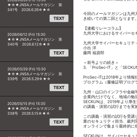
★☆★JNSAメールマガジン 第
341号 2026.6.26☆★☆
今回のメールマガジンは九州大
TEXT
き続いての第二回となります
【連載リレーコラム】
九州大学におけるサイバーセキュ
2026/06/12 (Fri) 15:30
★☆★JNSAメールマガジン 第
九州大学サイバーセキュリテ
340号 2026.6.12☆★☆
小出 洋
藤岡 福資郎
TEXT
＜前号よりの続き＞
3. 「ProSec-IT」と
2026/05/29 (Fri) 15:30
★☆★JNSAメールマガジン 第
ProSec-ITは2018年
339号 2026.5.29☆★☆
プログラム（履修証明プログ
TEXT
九州・山口のインフラや金融
企業内だけでなく、地域の勉
SECKUNは、2019年より
2026/05/15 (Fri) 15:30
の講義・演習の試行までを実
★☆★JNSAメールマガジン 第
338号 2026.5.15☆★☆
この講義・演習の試行を受講
業のセキュリティ担当、裁判
TEXT
オンラインで集まり最終的に6
SECKUNは、サイバーセキ