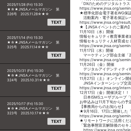
「DXのためのデジタルトラス
2025/11/28 (Fri) 15:30
https://www.jnsa.org/semin
★☆★JNSAメールマガジン 第
★標準化部会電子署名WG保
326号 2025.11.28☆★☆
活動案内・電子署名保証レベ
TEXT
https://www.jnsa.org/re
★【JNSAイベントのご案内
11月10日（水）開催
情報セキュリティ教育事業者連絡
2025/11/14 (Fri) 15:30
情報セキュリティ人材育成セ
★☆★JNSAメールマガジン 第
https://www.jnsa.org/semin
325号 2025.11.14☆★☆
11月17日（水）開催
マーケティング部会主催「2
TEXT
https://www.jnsa.org/semin
11月26日（金）開催
デジタルアイデンティティWG初セミナ
2025/10/31 (Fri) 15:30
https://www.jnsa.org/semina
★☆★JNSAメールマガジン 第
11月27日（土）オンライン開
324号 2025.10.31☆★☆
JNSAインターンシップ交流
https://www.jnsa.org/intern
TEXT
12月17日（金）開催決定！！
日本ISMSユーザグループ「
お申込みは11月下旬からの
2025/10/17 (Fri) 15:30
【事務局からのお知らせ】
★☆★JNSAメールマガジン 第
★9月16日、17日に開催した
323号 2025.10.17☆★☆
https://www.jnsa.org/semin
★リモートワークに活用くだ
TEXT
「緊急事態宣言解除後のセキ
https://www.jnsa.org/telew