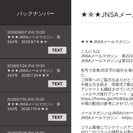
バックナンバー
★☆★JNSAメール
2026/08/07 (Fri) 15:30
★☆★JNSAメールマガジン 第
★☆★JNSAメールマガジン 第2
344号 2026.8.7☆★☆
TEXT
こんにちは
JNSAメールマガジン 第22
JNSAメールマガジンは第222
2026/07/24 (Fri) 15:30
先号で全角35文字の改行を
★☆★JNSAメールマガジン 第
た。
343号 2026.7.24☆★☆
ご回答へのご協力をありがと
TEXT
今後も引き続き、同形式で配
アンケートも継続させていた
（メルマガ改行アンケート：go
https://forms.gle/HUB3qL
2026/07/10 (Fri) 15:30
今後の配信の参考にさせてい
★☆★JNSAメールマガジン 第
342号 2026.7.10☆★☆
メールマガジンはJNSAのホ
TEXT
JNSAメールマガジン https://ww
コラム最後にワンクリックア
ぜひこのコラムの感想をお寄
2026/06/26 (Fri) 15:30