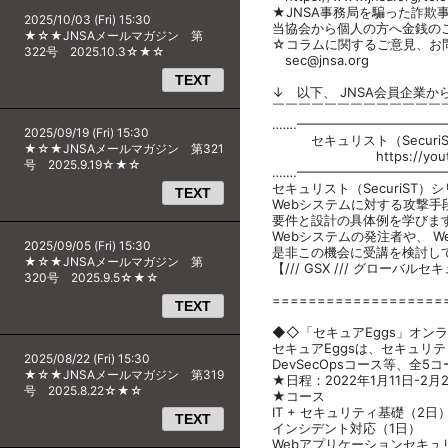
★JNSA事務局を騙った詐欺
2025/10/03 (Fri) 15:30
当協会から個人の方へ金銭の
★☆★JNSAメールマガジン 第
☆コラムに関するご意見、お問
322号 2025.10.3☆★☆
sec@jnsa.org
TEXT
↓ 以下、 JNSA会員企業か
￣￣￣￣￣￣￣￣￣￣￣￣￣
‥‥…━━━━━━━━━━━
2025/09/19 (Fri) 15:30
セキュリスト（Secur
★☆★JNSAメールマガジン 第321
https://yout
号 2025.9.19☆★☆
‥‥…━━━━━━━━━━━
セキュリスト（SecuriS
TEXT
Webシステムに対する攻撃手
要件と設計の具体例を学びま
Webシステムの発注者や、 
2025/09/05 (Fri) 15:30
是非この機会に受講を検討し
★☆★JNSAメールマガジン 第
【/// GSX /// グローバ
320号 2025.9.5☆★☆
===================
TEXT
◆◇「セキュアEggs」オン
セキュアEggsは、セキュリ
2025/08/22 (Fri) 15:30
DevSecOpsコース等、全
★☆★JNSAメールマガジン 第319
★日程：2022年1月11日-2
号 2025.8.22☆★☆
★コース
IT + セキュリティ基礎（2日
TEXT
インシデント対応（1日）
Webアプリケーションセキュ