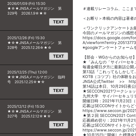
2026/01/09 (Fri) 15:30
★☆★JNSAメールマガジン 第
＃連載リレーコラム、ここま
329号 2026.1.9☆★☆
＜お断り＞本稿の内容は著者
TEXT
＜ワンクリックアンケートお
今回のメールマガジンの感想
https://docs.google.com
2025/12/26 (Fri) 15:30
A/viewform?entry.20513
★☆★JNSAメールマガジン 第
※googleアンケートフォー
328号 2025.12.26☆★☆
TEXT
【部会・WGからのお知らせ
★「みんなの「サイバーセキ
毎週金曜日夕方に最新話公開
第13話『これってもしかして
2025/12/25 (Thu) 12:00
KOTB（コツブ）社の体験を
★☆★JNSAメールマガジン 臨時
JNSA公式Twitter >> https:/
号 2025.12.25☆★☆
第14話は本日、10月29日夜
TEXT
★SECCON2021ワークシ
九州大学 サイバーセキュリ
開催日時：2021年11月23日（祝
応募はSECCONサイトからど
2025/12/12 (Fri) 15:30
https://www.seccon.jp/202
★☆★JNSAメールマガジン 第
★第２回 SECCON2021 Co
327号 2025.12.12☆★☆
応募締め切り：2021年11月21
TEXT
応募はSECCONサイトからど
https://www.seccon.jp/202
★10月15日に開催した標準