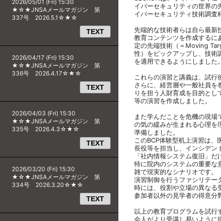
2026/05/01 (Fri) 15:30
イバーセキュリティの世界の
★☆★JNSAメールマガジン 第
イバーセキュリティ技術調査
337号 2026.5.1☆★☆
先端的な技術者らは自ら最新
TEXT
教育コンテンツを作成するに
定の先端技術（＝Moving Ta
性）をピックアップし、技術
2026/04/17 (Fri) 15:30
を適用できるようにしました
★☆★JNSAメールマガジン 第
336号 2026.4.17☆★☆
これらの演習と講義は、試行後は
さらに、経営層や一般社員を
TEXT
りを担う人財育成を目的とし
等の演習を作成しました。
2026/04/03 (Fri) 15:30
また学んだことを危機の現場
★☆★JNSAメールマガジン 第
の気の緩みが生まれる心理を
335号 2026.4.3☆★☆
準備しました。
このBCP体験型机上演習は
TEXT
長役等を担当し、インシデン
「社内情報システム復旧」だ
特に院内のシステムの重要な
2026/03/20 (Fri) 15:30
雑で現実的なシナリオです。
★☆★JNSAメールマガジン 第
演習制御を行うファシリテー
334号 2026.3.20☆★☆
時には、役割や立場の異なる
参加者以外の見学者の得意分
TEXT
以上の教育プログラムを試行
会人がより受講し易いように