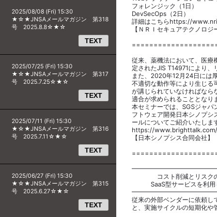
フォレンジック（1日）
2025/08/08 (Fri) 15:30
DevSecOps（2日）
★☆★JNSAメールマガジン 第318
詳細はこちらhttps://www.nri-se
号 2025.8.8☆★☆
【ＮＲＩセキュアテクノロジ
TEXT
===================
従来、薬機法において、医療機器
2025/07/25 (Fri) 15:30
定されたJIS T14971
★☆★JNSAメールマガジン 第317
また、2020年12月24日
号 2025.7.25☆★☆
不適切な動作等により生じる
が講じられていなければならないと
TEXT
適合が求められることとなり
本セミナーでは、SGSジャパン
フトウェア開発日本シノプシ
2025/07/11 (Fri) 15:30
ールについてご紹介いたしま
★☆★JNSAメールマガジン 第316
https://www.brighttalk.co
号 2025.7.11☆★☆
【日本シノプシス合同会社】
TEXT
===================
━━━━━━━━━━━━━
2025/06/27 (Fri) 15:30
コスト削減とリスクの可
★☆★JNSAメールマガジン 第315
SaaS型サービスを利用
号 2025.6.27☆★☆
━━━━━━━━━━━━━
従来の外部ベンダーに依頼し
TEXT
と、実施サイクルの短期化や