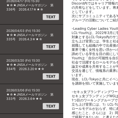
2026/04/17 (Fri) 15:30
Discord内ではキャリア
★☆★JNSAメールマガジン 第
の共有などをしています。将
336号 2026.4.17☆★☆
としています。
次にサブコミュニティであるY
TEXT
グループの活動についてご紹
-Leading Cyber Ladies Yout
2026/04/03 (Fri) 15:30
LCL-Youthは、2022年
★☆★JNSAメールマガジン 第
対象とするLCL-Tokyo内
335号 2026.4.3☆★☆
立ち上げ背景には、学生と社
就職しても組織の中で出産後
TEXT
業界で働く女性を思い浮かべ
諦めている学生を目の前にし
Youthは「自分の可能性を
2026/03/20 (Fri) 15:30
社会で活躍するロールモデル
★☆★JNSAメールマガジン 第
論文や成果を共有することが
334号 2026.3.20☆★☆
交流を通じて、情報系の業界
います。
TEXT
現在、LCL-Tokyoと共に
を講師を招いて実施していま
2026/03/06 (Fri) 15:30
-セキュ女ブランディングワ
★☆★JNSAメールマガジン 第
セキュ女ブランディングWGは、
333号 2026.3.6☆★☆
1つ目のワーキンググループで
立ち上げ背景には、1）LCL-
TEXT
ロールモデルがおらず、特に
感じたこと、さらには 2）
で緩和できないか、と考えた