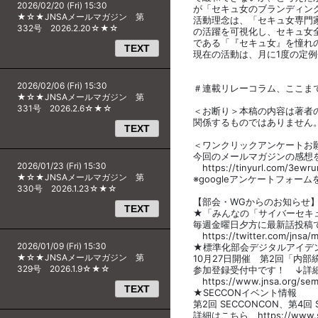
2026/02/20 (Fri) 15:30
が「セキュ女のブランディン
★☆★JNSAメールマガジン 第
活動理念は、「セキュ女専門
332号 2026.2.20☆★☆
の活躍を可視化し、セキュ女
である「『セキュ女』を憧れ
TEXT
現在の活動は、月に1度の定
2026/02/06 (Fri) 15:30
＃連載リレーコラム、ここま
★☆★JNSAメールマガジン 第
331号 2026.2.6☆★☆
＜お断り＞本稿の内容は著者
関係するものではありません
TEXT
＜ワンクリックアンケートお
今回のメールマガジンの感想
2026/01/23 (Fri) 15:30
https://tinyurl.com/3ewr
★☆★JNSAメールマガジン 第
※googleアンケートフォー
330号 2026.1.23☆★☆
【部会・WGからのお知らせ
TEXT
★「みんなの「サイバーセキ
毎週金曜日夕方に最新話投稿
https://twitter.com/jnsa/m
2026/01/09 (Fri) 15:30
★標準化部会デジタルアイデ
★☆★JNSAメールマガジン 第
10月27日開催 第2回「内部
329号 2026.1.9☆★☆
参加登録受付中です！ ↓詳
https://www.jnsa.org/semina
TEXT
★SECCONイベント情報
第2回 SECCONCON、第4
詳細はこちら https://www.sec