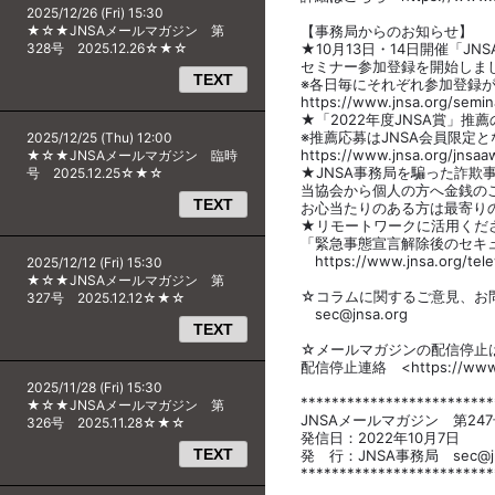
2025/12/26 (Fri) 15:30
★☆★JNSAメールマガジン 第
【事務局からのお知らせ】
328号 2025.12.26☆★☆
★10月13日・14日開催「JN
セミナー参加登録を開始しま
TEXT
※各日毎にそれぞれ参加登録
https://www.jnsa.org/semin
★「2022年度JNSA賞」推
※推薦応募はJNSA会員限定
2025/12/25 (Thu) 12:00
https://www.jnsa.org/jnsaa
★☆★JNSAメールマガジン 臨時
★JNSA事務局を騙った詐欺
号 2025.12.25☆★☆
当協会から個人の方へ金銭の
TEXT
お心当たりのある方は最寄り
★リモートワークに活用くだ
「緊急事態宣言解除後のセキ
https://www.jnsa.org/telew
2025/12/12 (Fri) 15:30
★☆★JNSAメールマガジン 第
☆コラムに関するご意見、お問
327号 2025.12.12☆★☆
sec@jnsa.org
TEXT
☆メールマガジンの配信停止
配信停止連絡 <https://www.jn
2025/11/28 (Fri) 15:30
*************************
★☆★JNSAメールマガジン 第
JNSAメールマガジン 第247
326号 2025.11.28☆★☆
発信日：2022年10月7日
TEXT
発 行：JNSA事務局 sec@jns
*************************