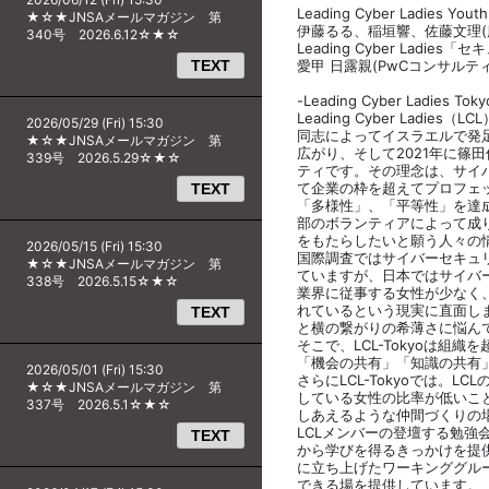
Leading Cyber Ladies Youth
★☆★JNSAメールマガジン 第
伊藤るる、稲垣響、佐藤文理(
340号 2026.6.12☆★☆
Leading Cyber Ladies「セキ
TEXT
愛甲 日露親(PwCコンサルテ
-Leading Cyber Ladies Toky
Leading Cyber Ladi
2026/05/29 (Fri) 15:30
同志によってイスラエルで発
★☆★JNSAメールマガジン 第
広がり、そして2021年に篠
339号 2026.5.29☆★☆
ティです。その理念は、サイ
て企業の枠を超えてプロフェ
TEXT
「多様性」、「平等性」を達
部のボランティアによって成
をもたらしたいと願う人々の
2026/05/15 (Fri) 15:30
国際調査ではサイバーセキュ
★☆★JNSAメールマガジン 第
ていますが、日本ではサイバ
338号 2026.5.15☆★☆
業界に従事する女性が少なく
れているという現実に直面し
TEXT
と横の繋がりの希薄さに悩ん
そこで、LCL-Tokyoは組
「機会の共有」「知識の共有
2026/05/01 (Fri) 15:30
さらにLCL-Tokyoでは。
★☆★JNSAメールマガジン 第
している女性の比率が低いこ
337号 2026.5.1☆★☆
しあえるような仲間づくりの
LCLメンバーの登壇する勉強
TEXT
から学びを得るきっかけを提
に立ち上げたワーキンググルー
できる場を提供しています。