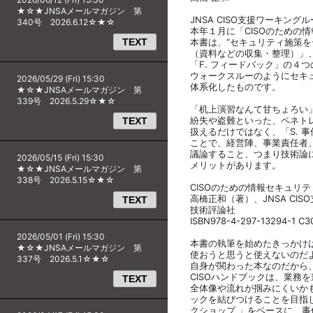
★☆★JNSAメールマガジン 第
JNSA CISO支援ワーキン
340号 2026.6.12☆★☆
本年１月に「CISOのための
TEXT
本書は、“セキュリティ施策を
（資料などの収集・整理）」、
「F. フィードバック」の４
ウォークスルーのようにセキ
2026/05/29 (Fri) 15:30
体系化したものです。
★☆★JNSAメールマガジン 第
339号 2026.5.29☆★☆
「机上演習なんて甘ちょろい
紛失や盗難といった、ペネト
TEXT
扱えるだけではなく、「S. 
ことで、経営陣、事業責任者
議論すること、つまり技術論
2026/05/15 (Fri) 15:30
メリットがあります。
★☆★JNSAメールマガジン 第
338号 2026.5.15☆★☆
CISOのための情報セキュリ
高橋正和（著）、JNSA CI
TEXT
技術評論社
ISBN978-4-297-13294-1 C3
2026/05/01 (Fri) 15:30
本書の執筆を始めたきっかけは
★☆★JNSAメールマガジン 第
使おうと思うと使えないのだ
337号 2026.5.1☆★☆
自身が関わった本なのだから
CISOハンドブックは、業務
TEXT
全体像や流れが掴みにくいかも
ックを結びつけることを目指し
クショップ 」をベースに、