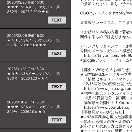
2026/02/20 (Fri) 15:30
ご参加ください。新しいチャ
★☆★JNSAメールマガジン 第
332号 2026.2.20☆★☆
CISOハンドブック https://www.j
TEXT
＃連載リレーコラム、ここま
＜お断り＞本稿の内容は著者
2026/02/06 (Fri) 15:30
関係するものではありません
★☆★JNSAメールマガジン 第
331号 2026.2.6☆★☆
＜ワンクリックアンケートお
今回のメールマガジンの感想
TEXT
https://tinyurl.com/m4d9
※googleアンケートフォー
2026/01/23 (Fri) 15:30
【部会・WGからのお知らせ
★☆★JNSAメールマガジン 第
★日本ISMSユーザグループ
330号 2026.1.23☆★☆
「情報セキュリティマネジメ
12/16開催分の資料公開い
TEXT
https://www.jnsa.org/semi
★標準化部会デジタルアイデ
12月22日開催分 第3回「
2026/01/09 (Fri) 15:30
講演動画公開中！！Youtub
★☆★JNSAメールマガジン 第
https://www.youtube.com
329号 2026.1.9☆★☆
【事務局からのお知らせ】
★JNSA事務局を騙った詐欺
TEXT
当協会から個人の方へ金銭の
お心当たりのある方は最寄り
★リモートワークに活用くだ