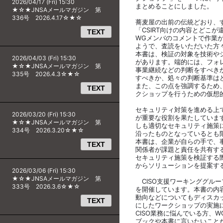
2026/04/17 (Fri) 15:30
まとめることにしました。
★☆★JNSAメールマガジン 第
336号 2026.4.17☆★☆
蕎麦屋の出前の伝統どおり、
「CSIRT向けの内容とどこが
TEXT
WGメンバのコメントで作業
ようで、査読をいただいた方
本書は、検証の対象を技術や
2026/04/03 (Fri) 15:30
があります。端的には、フォ
★☆★JNSAメールマガジン 第
事業継続などの判断をすべき
335号 2026.4.3☆★☆
すべきか、処々の判断基準は
また、この点を強調するため
TEXT
クショップを行うための仮想的
セキュリティ対策を進める上で
2026/03/20 (Fri) 15:30
が重要な役割を果たしていま
★☆★JNSAメールマガジン 第
しも適切なセキュリティ施策
334号 2026.3.20☆★☆
沿ったものとなっているとも
本書は、企業が自らの手で、
TEXT
関係者が課題と責任を共有す
セキュリティ施策を検証する際
からソリューションを提案す
2026/03/06 (Fri) 15:30
★☆★JNSAメールマガジン 第
CISO支援ワーキンググル
333号 2026.3.6☆★☆
を開催しています。本書の内
動向などについてもディスカ
TEXT
にしたワークショップの実施
CISO業務に悩んでいる方、
ブックや本書に言いたいことが